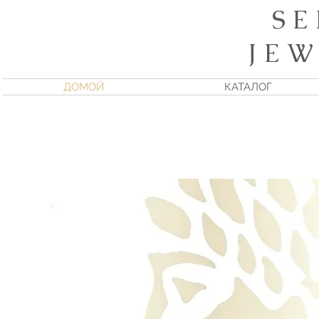
S E
J E W
ДОМОЙ
КАТАЛОГ