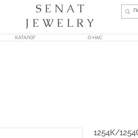
S E N A T
J E W E L R Y
КАТАЛОГ
О НАС
1254К/1254