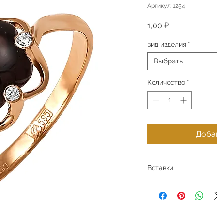
Артикул: 1254
Цена
1,00 ₽
вид изделия
*
Выбрать
Количество
*
Добав
Вставки
Лондон топаз, фиани