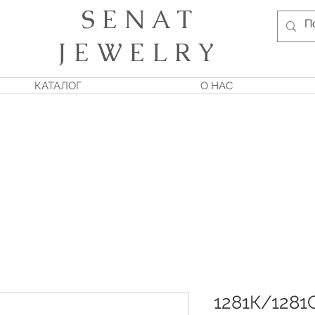
S E N A T
J E W E L R Y
КАТАЛОГ
О НАС
1281К/1281