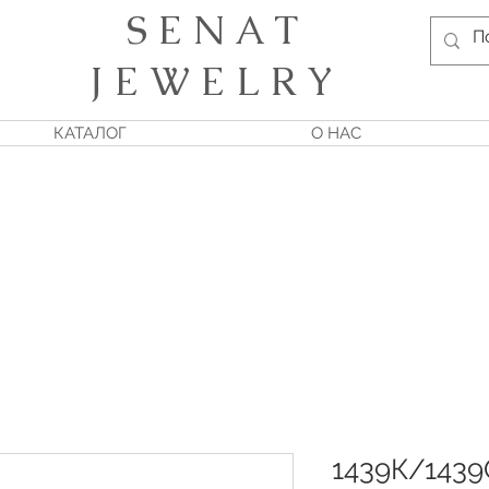
S E N A T
J E W E L R Y
КАТАЛОГ
О НАС
1439К/1439