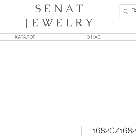
S E N A T
J E W E L R Y
КАТАЛОГ
О НАС
1682С/168