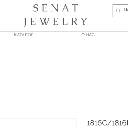
S E N A T
J E W E L R Y
КАТАЛОГ
О НАС
1816С/1816