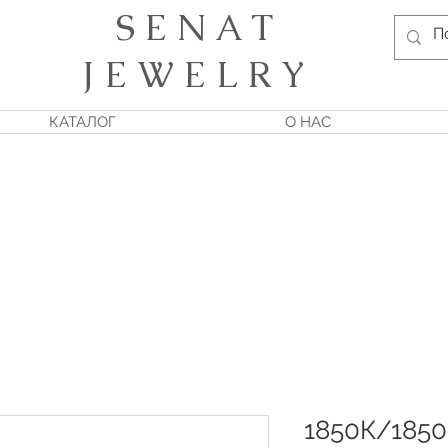
S E N A T
J E W E L R Y
КАТАЛОГ
О НАС
1850К/185