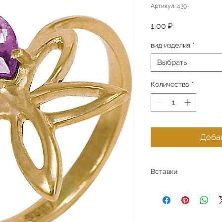
Артикул: 439-
Цена
1,00 ₽
вид изделия
*
Выбрать
Количество
*
Добав
Вставки
Лондон топаз, фиани