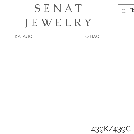
S E N A T
J E W E L R Y
КАТАЛОГ
О НАС
439К/439С