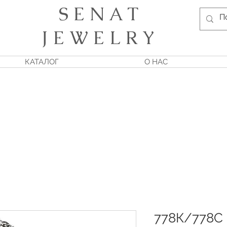
S E N A T
J E W E L R Y
КАТАЛОГ
О НАС
778К/778С