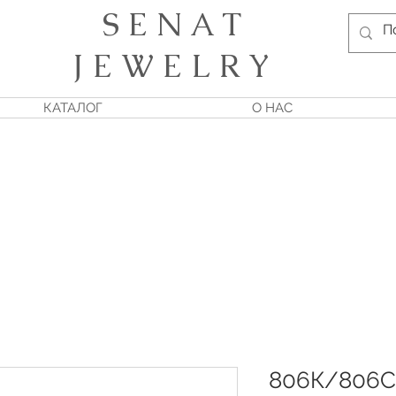
S E N A T
J E W E L R Y
КАТАЛОГ
О НАС
806К/806С