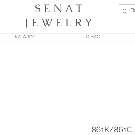
S E N A T
J E W E L R Y
КАТАЛОГ
О НАС
861К/861С